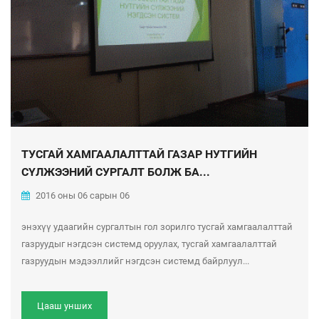
ТУСГАЙ ХАМГААЛАЛТТАЙ ГАЗАР НУТГИЙН
СҮЛЖЭЭНИЙ СУРГАЛТ БОЛЖ БА...
2016 оны 06 сарын 06
энэхүү удаагийн сургалтын гол зорилго тусгай хамгаалалттай
газруудыг нэгдсэн системд оруулах, тусгай хамгаалалттай
газруудын мэдээллийг нэгдсэн системд байрлуул...
Цааш унших