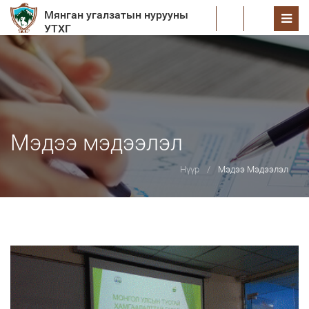
Мянган угалзатын нурууны
EN
УТХГ
Мэдээ мэдээлэл
Нүүр
Мэдээ Мэдээлэл